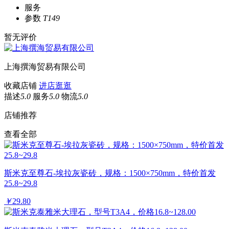
服务
参数
T149
暂无评价
上海撰海贸易有限公司
收藏店铺
进店逛逛
描述
5.0
服务
5.0
物流
5.0
店铺推荐
查看全部
斯米克至尊石-埃拉灰瓷砖，规格：1500×750mm，特价首发
25.8~29.8
￥
29.80